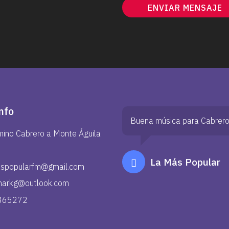
ENVIAR MENSAJE
nfo
Buena música para Cabrer
ino Cabrero a Monte Águila
La Más Popular
aspopularfm@gmail.com
narkg@outlook.com
365272